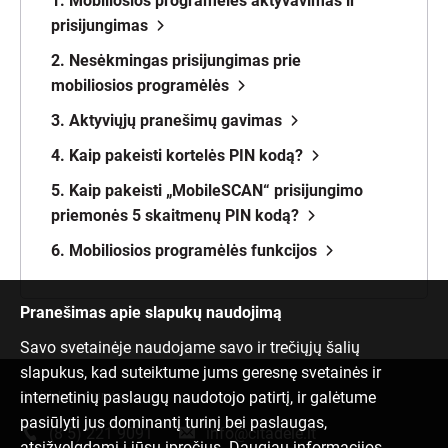
1. Mobiliosios programėlės aktyvavimas ir
prisijungimas
2. Nesėkmingas prisijungimas prie
mobiliosios programėlės
3. Aktyviųjų pranešimų gavimas
4. Kaip pakeisti kortelės PIN kodą?
5. Kaip pakeisti „MobileSCAN“ prisijungimo
priemonės 5 skaitmenų PIN kodą?
6. Mobiliosios programėlės funkcijos
Pranešimas apie slapukų naudojimą
Savo svetainėje naudojame savo ir trečiųjų šalių
slapukus, kad suteiktume jums geresnę svetainės ir
internetinių paslaugų naudotojo patirtį, ir galėtume
Susisiek su mumis
pasiūlyti jus dominantį turinį bei paslaugas,
(8 5) 221 9091
info@citadele.lt
atsižvelgdami į jūsų įpročius. Daugiau informacijos