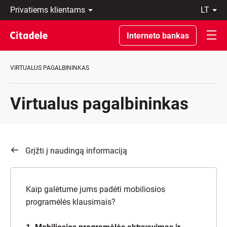
Privatiems
lt
klientams
LT
Verslo
EN
Interneto bankas
klientams
Private
Banking
VIRTUALUS PAGALBININKAS
Apie
banką
C
Virtualus pagalbininkas
REWARDS
Grįžti į naudingą informaciją
Kaip galėtume jums padėti mobiliosios
programėlės klausimais?