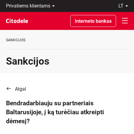
Privatiems
lt
klientams
LT
Verslo
EN
Interneto bankas
klientams
Private
Banking
SANKCIJOS
Apie
banką
C
Sankcijos
REWARDS
Atgal
Bendradarbiauju su partneriais
Baltarusijoje, į ką turėčiau atkreipti
dėmesį?