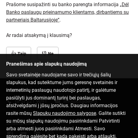
Prašome susipažinti su banko parengta informacija
„Dėl
Banko paslaugų prieinamumo klientams, dirbantiems su
partneriais Baltarusijoje“
.
Ar radai atsakymą į klausimą?
Taip
Ne
Pranešimas apie slapukų naudojimą
Savo svetainėje naudojame savo ir trečiųjų šalių
slapukus, kad suteiktume jums geresnę svetainės ir
internetinių paslaugų naudotojo patirtį, ir galėtume
Susisiek su mumis
pasiūlyti jus dominantį turinį bei paslaugas,
(8 5) 221 9091
info@citadele.lt
atsižvelgdami į jūsų įpročius. Daugiau informacijos
rasite mūsų
Slapukų naudojimo sąlygose
. Galite sutikti
su mūsų slapukų naudojimu pasirinkdami Patvirtinti
Socialiniai tinklai
arba atmesti juos pasirinkdami Atmesti. Savo
sprendimą galėsite bet kada pakeisti arba atšaukti,