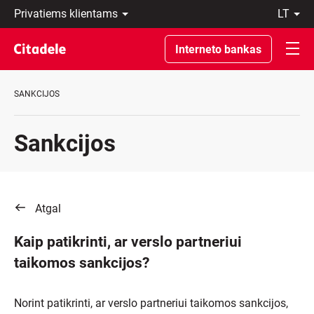
Privatiems
lt
klientams
LT
Verslo
EN
Interneto bankas
klientams
Private
Banking
SANKCIJOS
Apie
banką
C
Sankcijos
REWARDS
Atgal
Kaip patikrinti, ar verslo partneriui
taikomos sankcijos?
Norint patikrinti, ar verslo partneriui taikomos sankcijos,