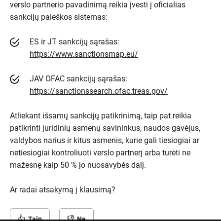
verslo partnerio pavadinimą reikia įvesti į oficialias
sankcijų paieškos sistemas:
ES ir JT sankcijų sąrašas:
https://www.sanctionsmap.eu/
JAV OFAC sankcijų sąrašas:
https://sanctionssearch.ofac.treas.gov/
Atliekant išsamų sankcijų patikrinimą, taip pat reikia
patikrinti juridinių asmenų savininkus, naudos gavėjus,
valdybos narius ir kitus asmenis, kurie gali tiesiogiai ar
netiesiogiai kontroliuoti verslo partnerį arba turėti ne
mažesnę kaip 50 % jo nuosavybės dalį.
Ar radai atsakymą į klausimą?
Taip
Ne