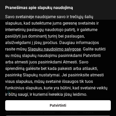
Pranešimas apie slapukų naudojimą
Savo svetainėje naudojame savo ir trečiųjų šalių
slapukus, kad suteiktume jums geresnę svetainės ir
internetinių paslaugų naudotojo patirtį, ir galėtume
Susisiek su mumis
pasiūlyti jus dominantį turinį bei paslaugas,
(8 5) 221 9091
info@citadele.lt
atsižvelgdami į jūsų įpročius. Daugiau informacijos
rasite mūsų
Slapukų naudojimo sąlygose
. Galite sutikti
su mūsų slapukų naudojimu pasirinkdami Patvirtinti
Socialiniai tinklai
arba atmesti juos pasirinkdami Atmesti. Savo
sprendimą galėsite bet kada pakeisti arba atšaukti,
pasirinkę Slapukų nustatymai. Jei pasirinksite atmesti
visus slapukus, mūsų svetainė išsaugos tik tuos
Parsisiųsk mobiliąją programėlę
funkcinius slapukus, kurie yra būtini, kad svetainė veiktų
ir būtų saugi, ir kuriems nereikia jūsų leidimo.
Patvirtinti
Apie banką
Pranešimai spaudai
Tinklaraštis
Karjera