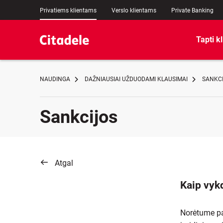
Privatiems klientams
Verslo klientams
Private Banking
Tapti k
NAUDINGA
DAŽNIAUSIAI UŽDUODAMI KLAUSIMAI
SANKC
Sankcijos
Atgal
Kaip vyk
Norėtume pab