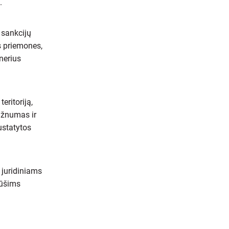
ą.
 sankcijų
ės priemones,
nerius
eritoriją,
dažnumas ir
ustatytos
 juridiniams
rūšims