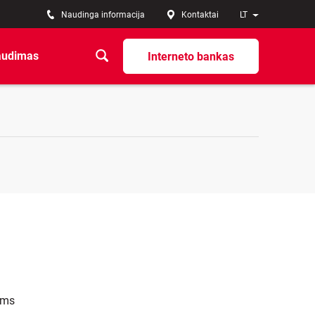
Naudinga informacija
Kontaktai
LT
audimas
Interneto bankas
ems