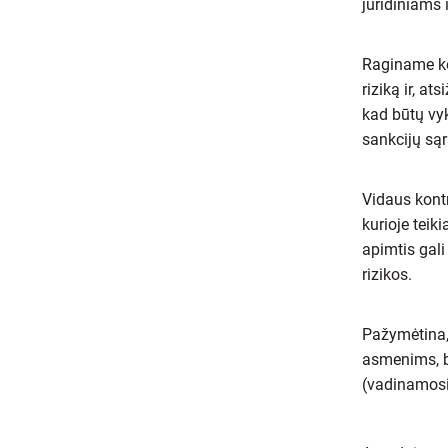
juridiniams 
Raginame ko
riziką ir, a
kad būtų vyk
sankcijų są
Vidaus kontr
kurioje teik
apimtis gali
rizikos.
Pažymėtina, 
asmenims, be
(vadinamosi