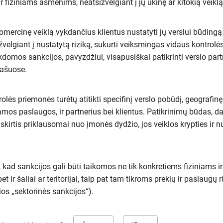
ir fiziniams asmenims, neatsižvelgiant į jų ūkinę ar kitokią veikl
mercinę veiklą vykdančius klientus nustatyti jų verslui būdingą
tsižvelgiant į nustatytą riziką, sukurti veiksmingas vidaus kontrol
domos sankcijos, pavyzdžiui, visapusiškai patikrinti verslo part
rašuose.
olės priemonės turėtų atitikti specifinį verslo pobūdį, geografinę t
iamos paslaugos, ir partnerius bei klientus. Patikrinimų būdas, 
 skirtis priklausomai nuo įmonės dydžio, jos veiklos krypties ir n
kad sankcijos gali būti taikomos ne tik konkretiems fiziniams ir
t ir šaliai ar teritorijai, taip pat tam tikroms prekių ir paslaugų 
os „sektorinės sankcijos“).