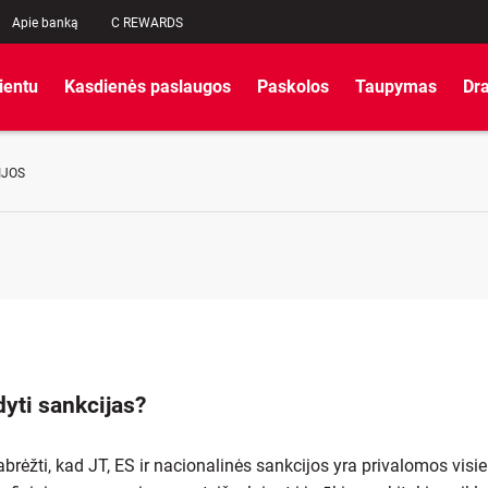
Apie banką
C REWARDS
lientu
Kasdienės paslaugos
Paskolos
Taupymas
Dr
IJOS
dyti sankcijas?
rėžti, kad JT, ES ir nacionalinės sankcijos yra privalomos visi