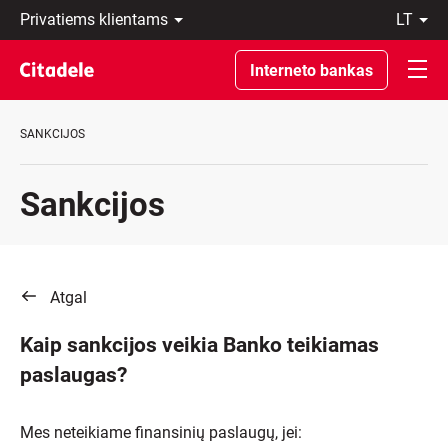
Privatiems
lt
klientams
LT
Verslo
EN
Interneto bankas
klientams
Private
Banking
SANKCIJOS
Apie
banką
C
Sankcijos
REWARDS
Atgal
Kaip sankcijos veikia Banko teikiamas
paslaugas?
Mes neteikiame finansinių paslaugų, jei: