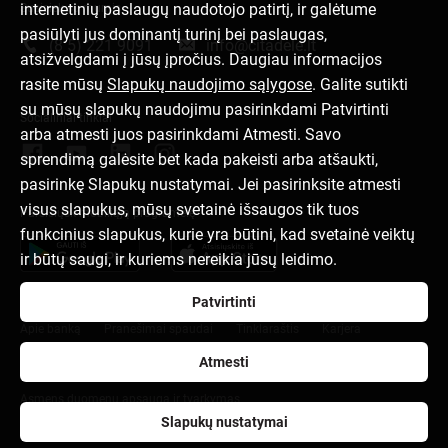
internetinių paslaugų naudotojo patirtį, ir galėtume
Susisiek su mumis
pasiūlyti jus dominantį turinį bei paslaugas,
(8 5) 221 9091
info@citadele.lt
atsižvelgdami į jūsų įpročius. Daugiau informacijos
rasite mūsų
Slapukų naudojimo sąlygose
. Galite sutikti
su mūsų slapukų naudojimu pasirinkdami Patvirtinti
Socialiniai tinklai
arba atmesti juos pasirinkdami Atmesti. Savo
sprendimą galėsite bet kada pakeisti arba atšaukti,
pasirinkę Slapukų nustatymai. Jei pasirinksite atmesti
visus slapukus, mūsų svetainė išsaugos tik tuos
Parsisiųsk mobiliąją programėlę
funkcinius slapukus, kurie yra būtini, kad svetainė veiktų
ir būtų saugi, ir kuriems nereikia jūsų leidimo.
Patvirtinti
Apie banką
Pranešimai spaudai
Tinklaraštis
Karjera
Atmesti
Naudojimosi taisyklės
Slapukų nuostatos
Asmens duomenų apsauga ir tvarkymas
Slapukų nustatymai
citadele.lv
citadele.ee
Developers Portal (PSD2)