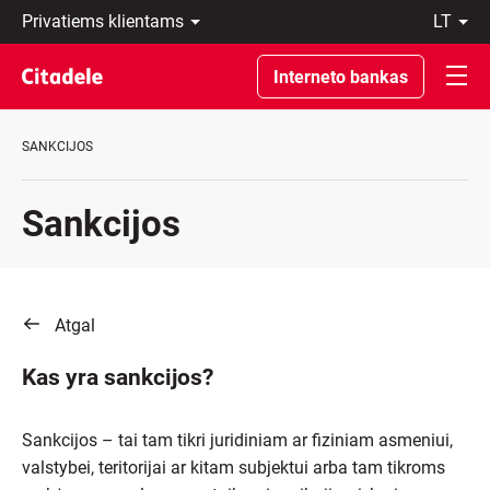
Privatiems
lt
klientams
LT
Verslo
EN
Interneto bankas
klientams
Private
Banking
SANKCIJOS
Apie
banką
C
Sankcijos
REWARDS
Atgal
Kas yra sankcijos?
Sankcijos – tai tam tikri juridiniam ar fiziniam asmeniui,
valstybei, teritorijai ar kitam subjektui arba tam tikroms