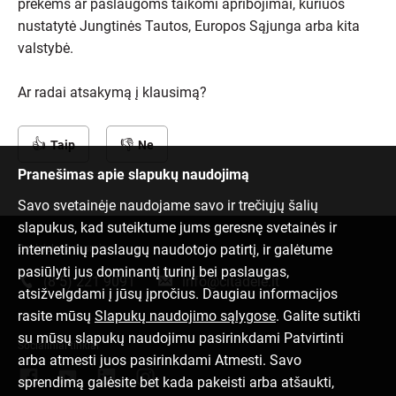
prekėms ar paslaugoms taikomi apribojimai, kuriuos
nustatytė Jungtinės Tautos, Europos Sąjunga arba kita
valstybė.
Ar radai atsakymą į klausimą?
Taip
Ne
Pranešimas apie slapukų naudojimą
Savo svetainėje naudojame savo ir trečiųjų šalių
slapukus, kad suteiktume jums geresnę svetainės ir
internetinių paslaugų naudotojo patirtį, ir galėtume
Susisiek su mumis
pasiūlyti jus dominantį turinį bei paslaugas,
(8 5) 221 9091
info@citadele.lt
atsižvelgdami į jūsų įpročius. Daugiau informacijos
rasite mūsų
Slapukų naudojimo sąlygose
. Galite sutikti
su mūsų slapukų naudojimu pasirinkdami Patvirtinti
Socialiniai tinklai
arba atmesti juos pasirinkdami Atmesti. Savo
sprendimą galėsite bet kada pakeisti arba atšaukti,