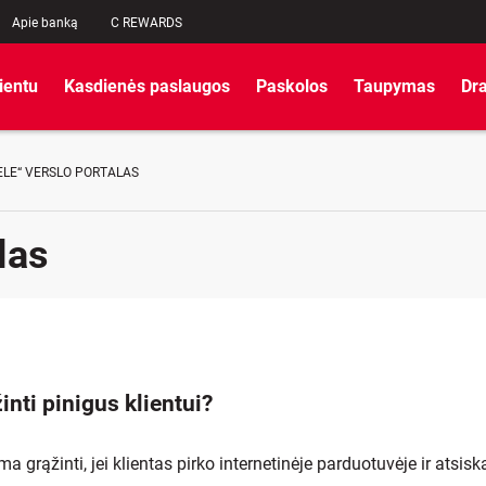
Apie banką
C REWARDS
lientu
Kasdienės paslaugos
Paskolos
Taupymas
Dr
ELE“ VERSLO PORTALAS
las
inti pinigus klientui?
ma grąžinti, jei klientas pirko internetinėje parduotuvėje ir atsis