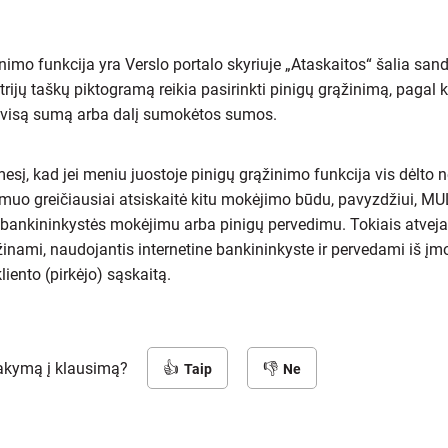
nimo funkcija yra Verslo portalo skyriuje „Ataskaitos“ šalia san
trijų taškų piktogramą reikia pasirinkti pinigų grąžinimą, pagal 
i visą sumą arba dalį sumokėtos sumos.
esį, kad jei meniu juostoje pinigų grąžinimo funkcija vis dėlto 
smuo greičiausiai atsiskaitė kitu mokėjimo būdu, pavyzdžiui, M
 bankininkystės mokėjimu arba pinigų pervedimu. Tokiais atvejai
ąžinami, naudojantis internetine bankininkyste ir pervedami iš į
liento (pirkėjo) sąskaitą.
sakymą į klausimą?
Taip
Ne