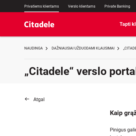
Privatiems klientams
Verslo klientams
Private Banking
Tapti k
NAUDINGA
DAŽNIAUSIAI UŽDUODAMI KLAUSIMAI
„CITAD
„Citadele“ verslo porta
Atgal
Kaip grąž
Pinigus gali