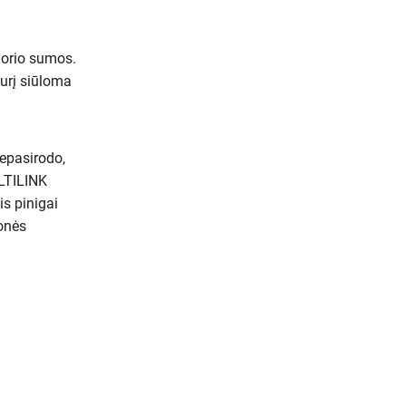
dorio sumos.
kurį siūloma
nepasirodo,
ULTILINK
s pinigai
monės