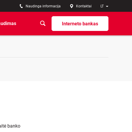
Naudinga informacija
Kontaktai
LT
audimas
Interneto bankas
kaitė banko