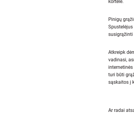
kortele.
Pinigų grąži
Spustelėjus 
susigrąžint
Atkreipk dėm
vadinasi, a
internetinės
turi būti gr
sąskaitos į k
Ar radai at