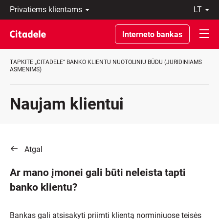
Privatiems
lt
klientams
LT
Verslo
EN
Interneto bankas
klientams
Private
Banking
TAPKITE „CITADELE“ BANKO KLIENTU NUOTOLINIU BŪDU (JURIDINIAMS
Apie
ASMENIMS)
banką
C
REWARDS
Naujam klientui
Atgal
Ar mano įmonei gali būti neleista tapti
banko klientu?
Bankas gali atsisakyti priimti klientą norminiuose teisės