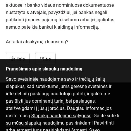
aktuose ir banko vidaus norminiuose dokumentuose
nustatytais atvejais, pavyzdžiui, jei bankas negali
patikrinti įmonės pajamų teisėtumo arba jei įgaliotas
asmuo pateikia bankui klaidingą informaciją.
Ar radai atsakymą į klausimą?
Taip
Ne
Pranešimas apie slapukų naudojimą
Savo svetainėje naudojame savo ir trečiųjų šalių
slapukus, kad suteiktume jums geresnę svetainės ir
internetinių paslaugų naudotojo patirtį, ir galėtume
Susisiek su mumis
pasiūlyti jus dominantį turinį bei paslaugas,
(8 5) 221 9091
info@citadele.lt
atsižvelgdami į jūsų įpročius. Daugiau informacijos
rasite mūsų
Slapukų naudojimo sąlygose
. Galite sutikti
su mūsų slapukų naudojimu pasirinkdami Patvirtinti
Socialiniai tinklai
arba atmesti juos pasirinkdami Atmesti. Savo