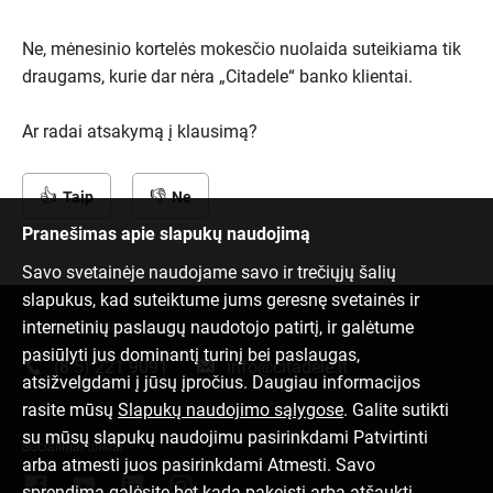
Ne, mėnesinio kortelės mokesčio nuolaida suteikiama tik
draugams, kurie dar nėra „Citadele“ banko klientai.
Ar radai atsakymą į klausimą?
Taip
Ne
Pranešimas apie slapukų naudojimą
Savo svetainėje naudojame savo ir trečiųjų šalių
slapukus, kad suteiktume jums geresnę svetainės ir
internetinių paslaugų naudotojo patirtį, ir galėtume
Susisiek su mumis
pasiūlyti jus dominantį turinį bei paslaugas,
(8 5) 221 9091
info@citadele.lt
atsižvelgdami į jūsų įpročius. Daugiau informacijos
rasite mūsų
Slapukų naudojimo sąlygose
. Galite sutikti
su mūsų slapukų naudojimu pasirinkdami Patvirtinti
Socialiniai tinklai
arba atmesti juos pasirinkdami Atmesti. Savo
sprendimą galėsite bet kada pakeisti arba atšaukti,