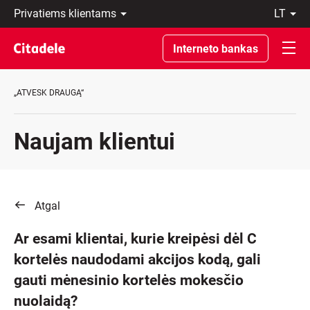
Privatiems
lt
klientams
LT
Verslo
EN
Interneto bankas
klientams
Private
Banking
„ATVESK DRAUGĄ“
Apie
banką
C
Naujam klientui
REWARDS
Atgal
Ar esami klientai, kurie kreipėsi dėl C
kortelės naudodami akcijos kodą, gali
gauti mėnesinio kortelės mokesčio
nuolaidą?