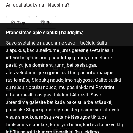
Ar radai atsakymą į klausimą?
Taip
Ne
Pranešimas apie slapukų naudojimą
Savo svetainėje naudojame savo ir trečiųjų šalių
slapukus, kad suteiktume jums geresnę svetainės ir
internetinių paslaugų naudotojo patirtį, ir galėtume
Susisiek su mumis
pasiūlyti jus dominantį turinį bei paslaugas,
(8 5) 221 9091
info@citadele.lt
atsižvelgdami į jūsų įpročius. Daugiau informacijos
rasite mūsų
Slapukų naudojimo sąlygose
. Galite sutikti
su mūsų slapukų naudojimu pasirinkdami Patvirtinti
Socialiniai tinklai
arba atmesti juos pasirinkdami Atmesti. Savo
sprendimą galėsite bet kada pakeisti arba atšaukti,
pasirinkę Slapukų nustatymai. Jei pasirinksite atmesti
visus slapukus, mūsų svetainė išsaugos tik tuos
Parsisiųsk mobiliąją programėlę
funkcinius slapukus, kurie yra būtini, kad svetainė veiktų
ir būtų saugi, ir kuriems nereikia jūsų leidimo.