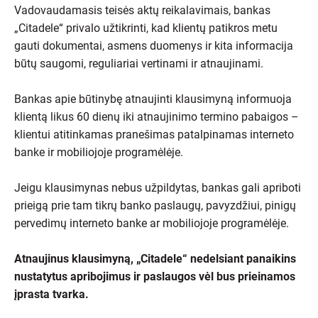
Vadovaudamasis teisės aktų reikalavimais, bankas
„Citadele“ privalo užtikrinti, kad klientų patikros metu
gauti dokumentai, asmens duomenys ir kita informacija
būtų saugomi, reguliariai vertinami ir atnaujinami.
Bankas apie būtinybę atnaujinti klausimyną informuoja
klientą likus 60 dienų iki atnaujinimo termino pabaigos –
klientui atitinkamas pranešimas patalpinamas interneto
banke ir mobiliojoje programėlėje.
Jeigu klausimynas nebus užpildytas, bankas gali apriboti
prieigą prie tam tikrų banko paslaugų, pavyzdžiui, pinigų
pervedimų interneto banke ar mobiliojoje programėlėje.
Atnaujinus klausimyną, „Citadele“ nedelsiant panaikins
nustatytus apribojimus ir paslaugos vėl bus prieinamos
įprasta tvarka.