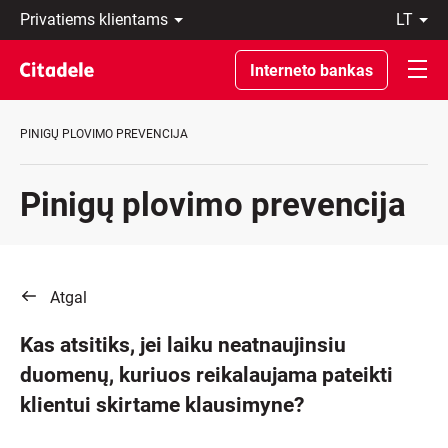
Privatiems
lt
klientams
LT
Verslo
EN
Interneto bankas
klientams
Private
Banking
PINIGŲ PLOVIMO PREVENCIJA
Apie
banką
C
Pinigų plovimo prevencija
REWARDS
Atgal
Kas atsitiks, jei laiku neatnaujinsiu
duomenų, kuriuos reikalaujama pateikti
klientui skirtame klausimyne?