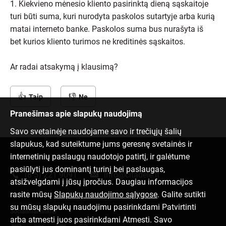
1. Kiekvieno mėnesio kliento pasirinktą dieną sąskaitoje
turi būti suma, kuri nurodyta paskolos sutartyje arba kurią
matai interneto banke. Paskolos suma bus nurašyta iš
bet kurios kliento turimos ne kreditinės sąskaitos.
Ar radai atsakymą į klausimą?
Taip
Ne
Pranešimas apie slapukų naudojimą
Savo svetainėje naudojame savo ir trečiųjų šalių
slapukus, kad suteiktume jums geresnę svetainės ir
internetinių paslaugų naudotojo patirtį, ir galėtume
Susisiek su mumis
pasiūlyti jus dominantį turinį bei paslaugas,
(8 5) 221 9091
info@citadele.lt
atsižvelgdami į jūsų įpročius. Daugiau informacijos
rasite mūsų
Slapukų naudojimo sąlygose
. Galite sutikti
su mūsų slapukų naudojimu pasirinkdami Patvirtinti
Socialiniai tinklai
arba atmesti juos pasirinkdami Atmesti. Savo