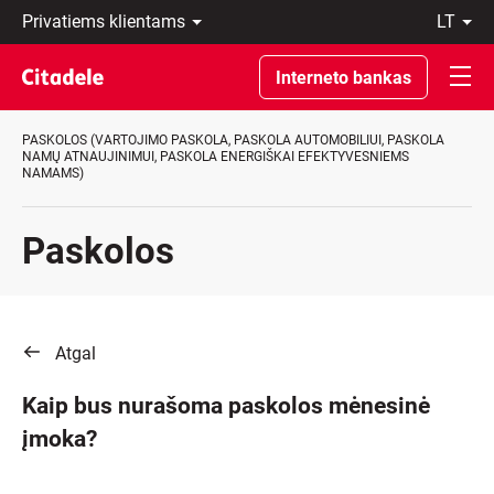
Privatiems
lt
klientams
LT
Verslo
EN
Interneto bankas
klientams
Private
Banking
PASKOLOS (VARTOJIMO PASKOLA, PASKOLA AUTOMOBILIUI, PASKOLA
Apie
NAMŲ ATNAUJINIMUI, PASKOLA ENERGIŠKAI EFEKTYVESNIEMS
NAMAMS)
banką
C
REWARDS
Paskolos
Atgal
Kaip bus nurašoma paskolos mėnesinė
įmoka?