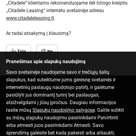
„Citadele“ klientams rekomenduojame dėl lizingo kreiptis
„Citadele Leasing“ interneto svetainėje adresu
www.citadeleleasing.lt
.
Ar radai atsakymą į klausimą?
Taip
Ne
Pranešimas apie slapukų naudojimą
Savo svetainėje naudojame savo ir trečiųjų šalių
slapukus, kad suteiktume jums geresnę svetainės ir
internetinių paslaugų naudotojo patirtį, ir galėtume
Susisiek su mumis
pasiūlyti jus dominantį turinį bei paslaugas,
(8 5) 221 9091
info@citadele.lt
atsižvelgdami į jūsų įpročius. Daugiau informacijos
rasite mūsų
Slapukų naudojimo sąlygose
. Galite sutikti
su mūsų slapukų naudojimu pasirinkdami Patvirtinti
Socialiniai tinklai
arba atmesti juos pasirinkdami Atmesti. Savo
sprendimą galėsite bet kada pakeisti arba atšaukti,