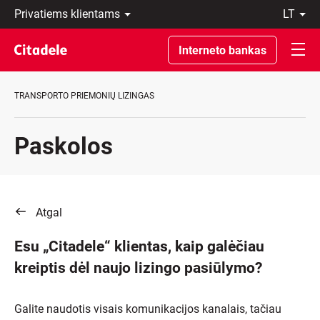
Privatiems
lt
klientams
LT
Verslo
EN
Interneto bankas
klientams
Private
Banking
TRANSPORTO PRIEMONIŲ LIZINGAS
Apie
banką
C
Paskolos
REWARDS
Atgal
Esu „Citadele“ klientas, kaip galėčiau
kreiptis dėl naujo lizingo pasiūlymo?
Galite naudotis visais komunikacijos kanalais, tačiau