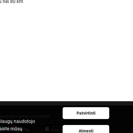
au nei 80 km
Patvirtinti
arsisiųsk mobiliąją programėlę
aslaugų naudotojo
rasite mūsų
Atmesti