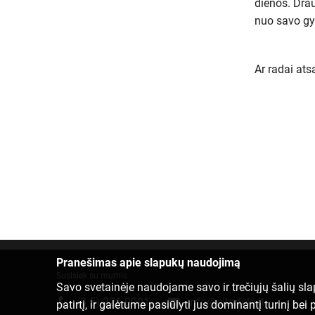
dienos. Drau
nuo savo gy
Ar radai at
Pranešimas apie slapukų naudojimą
Susisiek su mumis
Savo svetainėje naudojame savo ir trečiųjų šalių sl
(8 5) 221 9091
info@citadele.lt
patirtį, ir galėtume pasiūlyti jus dominantį turinį b