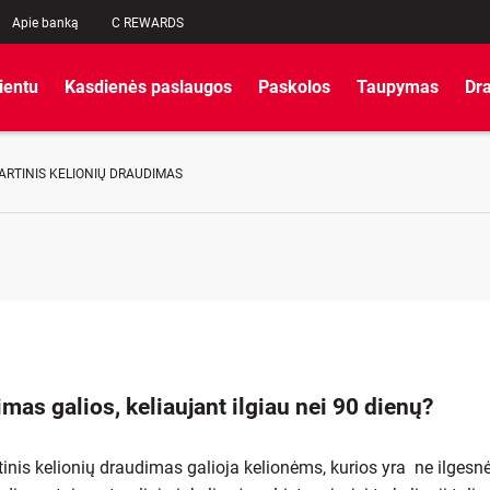
Apie banką
C REWARDS
lientu
Kasdienės paslaugos
Paskolos
Taupymas
Dr
RTINIS KELIONIŲ DRAUDIMAS
mas galios, keliaujant ilgiau nei 90 dienų?
inis kelionių draudimas galioja kelionėms, kurios yra ne ilgesn