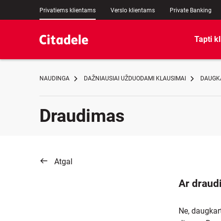
Privatiems klientams
Verslo klientams
Private Banking
Tapti k
NAUDINGA
DAŽNIAUSIAI UŽDUODAMI KLAUSIMAI
DAUGKA
Draudimas
Atgal
Ar draudi
Ne, daugkart