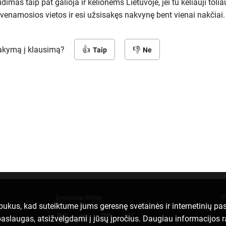
dimas taip pat galioja ir kelionėms Lietuvoje, jei tu keliauji toli
venamosios vietos ir esi užsisakęs nakvynę bent vienai nakčiai.
sakymą į klausimą?
Taip
Ne
Socialiniai tinklai
P
apukus, kad suteiktume jums geresnę svetainės ir internetinių p
ei paslaugas, atsižvelgdami į jūsų įpročius. Daugiau informacijos 