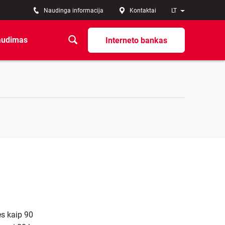
Naudinga informacija
Kontaktai
LT
audimas
Interneto bankas
ės kaip 90