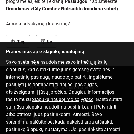
programėlės, eikite į ekraną
Paslaugos
ir spustelėkite
Draudimas
>
City Combo
>
Nutraukti draudimo sutartį.
Ar radai atsakymą į klausimą?
Taip
Ne
Pranešimas apie slapukų naudojimą
Savo svetainėje naudojame savo ir trečiųjų šalių
slapukus, kad suteiktume jums geresnę svetainės ir
internetinių paslaugų naudotojo patirtį, ir galėtume
Susisiek su mumis
pasiūlyti jus dominantį turinį bei paslaugas,
(8 5) 221 9091
info@citadele.lt
atsižvelgdami į jūsų įpročius. Daugiau informacijos
rasite mūsų
Slapukų naudojimo sąlygose
. Galite sutikti
su mūsų slapukų naudojimu pasirinkdami Patvirtinti
Socialiniai tinklai
arba atmesti juos pasirinkdami Atmesti. Savo
sprendimą galėsite bet kada pakeisti arba atšaukti,
pasirinkę Slapukų nustatymai. Jei pasirinksite atmesti