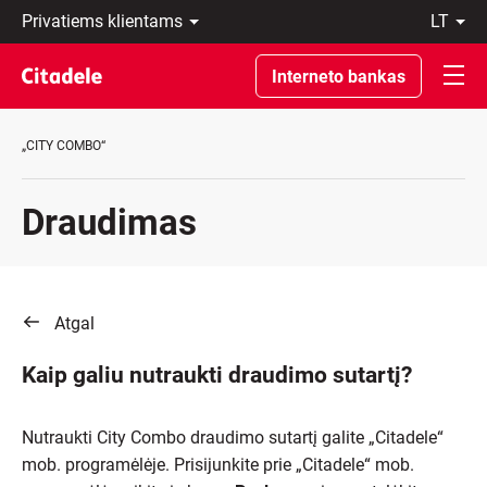
Privatiems
lt
klientams
LT
Verslo
EN
Interneto bankas
klientams
Private
Banking
„CITY COMBO“
Apie
banką
C
Draudimas
REWARDS
Atgal
Kaip galiu nutraukti draudimo sutartį?
Nutraukti City Combo draudimo sutartį galite „Citadele“
mob. programėlėje. Prisijunkite prie „Citadele“ mob.