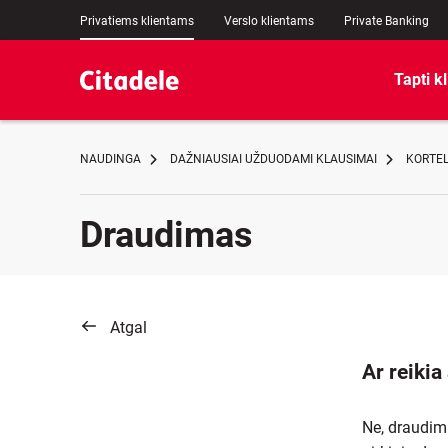
Privatiems klientams
Verslo klientams
Private Banking
Tapti k
NAUDINGA
DAŽNIAUSIAI UŽDUODAMI KLAUSIMAI
KORTEL
Draudimas
Atgal
Ar reikia
Ne, draudima