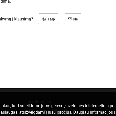
udimą.
sakymą į klausimą?
Taip
Ne
Socialiniai tinklai
P
apukus, kad suteiktume jums geresnę svetainės ir internetinių p
ei paslaugas, atsižvelgdami į jūsų įpročius. Daugiau informacijos 