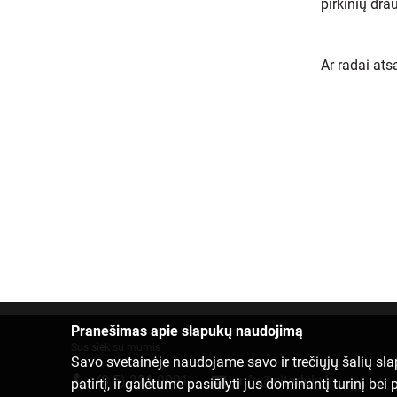
pirkinių dra
Ar radai at
Pranešimas apie slapukų naudojimą
Susisiek su mumis
Savo svetainėje naudojame savo ir trečiųjų šalių sl
(8 5) 221 9091
info@citadele.lt
patirtį, ir galėtume pasiūlyti jus dominantį turinį b