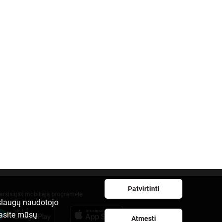
Patvirtinti
arsisiųsk mobiliąją programėlę
aslaugų naudotojo
rasite mūsų
Atmesti