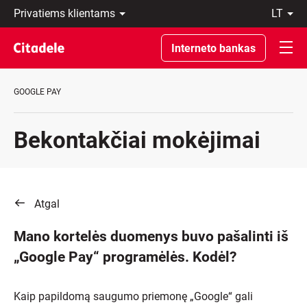
Privatiems
lt
klientams
LT
Verslo
EN
Interneto bankas
klientams
Private
Banking
GOOGLE PAY
Apie
banką
C
Bekontakčiai mokėjimai
REWARDS
Atgal
Mano kortelės duomenys buvo pašalinti iš
„Google Pay“ programėlės. Kodėl?
Kaip papildomą saugumo priemonę „Google“ gali