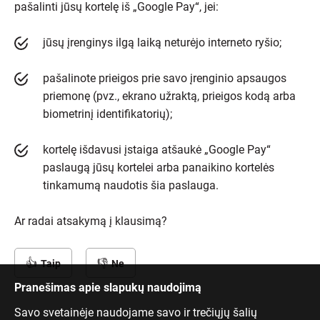
pašalinti jūsų kortelę iš „Google Pay“, jei:
jūsų įrenginys ilgą laiką neturėjo interneto ryšio;
pašalinote prieigos prie savo įrenginio apsaugos
priemonę (pvz., ekrano užraktą, prieigos kodą arba
biometrinį identifikatorių);
kortelę išdavusi įstaiga atšaukė „Google Pay“
paslaugą jūsų kortelei arba panaikino kortelės
tinkamumą naudotis šia paslauga.
Ar radai atsakymą į klausimą?
Taip
Ne
Pranešimas apie slapukų naudojimą
Savo svetainėje naudojame savo ir trečiųjų šalių