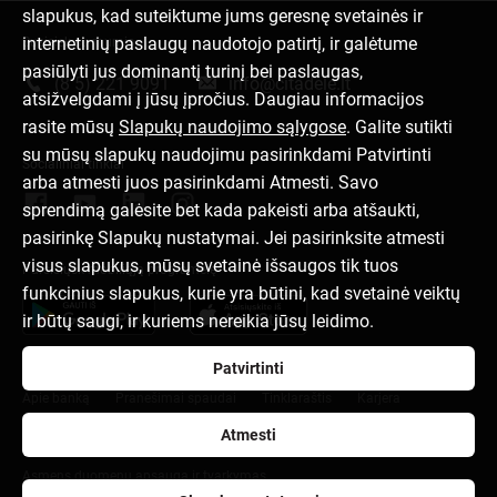
slapukus, kad suteiktume jums geresnę svetainės ir
internetinių paslaugų naudotojo patirtį, ir galėtume
Susisiek su mumis
pasiūlyti jus dominantį turinį bei paslaugas,
(8 5) 221 9091
info@citadele.lt
atsižvelgdami į jūsų įpročius. Daugiau informacijos
rasite mūsų
Slapukų naudojimo sąlygose
. Galite sutikti
su mūsų slapukų naudojimu pasirinkdami Patvirtinti
Socialiniai tinklai
arba atmesti juos pasirinkdami Atmesti. Savo
sprendimą galėsite bet kada pakeisti arba atšaukti,
pasirinkę Slapukų nustatymai. Jei pasirinksite atmesti
visus slapukus, mūsų svetainė išsaugos tik tuos
Parsisiųsk mobiliąją programėlę
funkcinius slapukus, kurie yra būtini, kad svetainė veiktų
ir būtų saugi, ir kuriems nereikia jūsų leidimo.
Patvirtinti
Apie banką
Pranešimai spaudai
Tinklaraštis
Karjera
Atmesti
Naudojimosi taisyklės
Slapukų nuostatos
Asmens duomenų apsauga ir tvarkymas