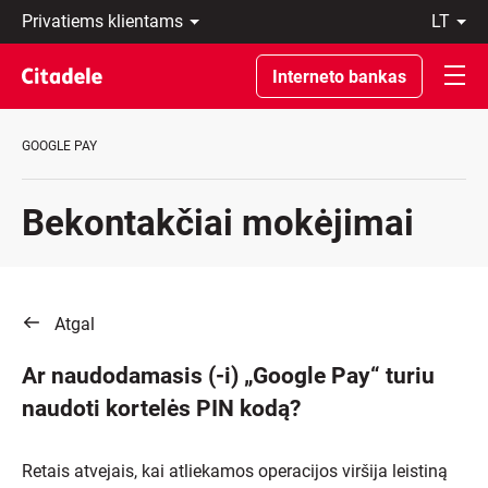
Privatiems
lt
klientams
LT
Verslo
EN
Interneto bankas
klientams
Private
Banking
GOOGLE PAY
Apie
banką
C
Bekontakčiai mokėjimai
REWARDS
Atgal
Ar naudodamasis (-i) „Google Pay“ turiu
naudoti kortelės PIN kodą?
Retais atvejais, kai atliekamos operacijos viršija leistiną