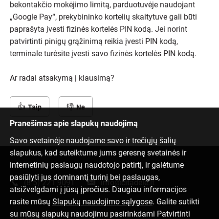
bekontakčio mokėjimo limitą, parduotuvėje naudojant
„Google Pay“, prekybininko kortelių skaitytuve gali būti
paprašyta įvesti fizinės kortelės PIN kodą. Jei norint
patvirtinti pinigų grąžinimą reikia įvesti PIN kodą,
terminale turėsite įvesti savo fizinės kortelės PIN kodą.
Ar radai atsakymą į klausimą?
Taip
Ne
Pranešimas apie slapukų naudojimą
Savo svetainėje naudojame savo ir trečiųjų šalių
slapukus, kad suteiktume jums geresnę svetainės ir
internetinių paslaugų naudotojo patirtį, ir galėtume
Susisiek su mumis
pasiūlyti jus dominantį turinį bei paslaugas,
(8 5) 221 9091
info@citadele.lt
atsižvelgdami į jūsų įpročius. Daugiau informacijos
rasite mūsų
Slapukų naudojimo sąlygose
. Galite sutikti
su mūsų slapukų naudojimu pasirinkdami Patvirtinti
Socialiniai tinklai