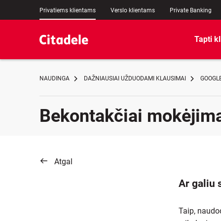
Privatiems klientams
Verslo klientams
Private Banking
Tapti k
NAUDINGA
DAŽNIAUSIAI UŽDUODAMI KLAUSIMAI
GOOGLE
Bekontakčiai mokėjim
Atgal
Ar galiu 
Taip, naudod