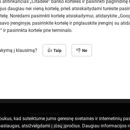
 atitinkančias „Citadele“ banko korteles ir pasirinkti pagrindinę k
jus daugiau nei vieną kortelę, prieš atsiskaitydami turėsite pasir
telę. Norėdami pasirinkti kortelę atsiskaitymui, atidarykite „Goo
avo įrenginyje, pasirinkite kortelę ir priglauskite įrenginį su atid
 ir pasirinkta kortele prie terminalo.
sakymą į klausimą?
Taip
Ne
Socialiniai tinklai
P
apukus, kad suteiktume jums geresnę svetainės ir internetinių p
ei paslaugas, atsižvelgdami į jūsų įpročius. Daugiau informacijos 