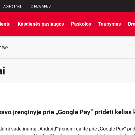
Apie banką
C REWARDS
lientu
Kasdienės paslaugos
Paskolos
Taupymas
Dr
 PAY
ai
savo įrenginyje prie „Google Pay“ pridėti kelias 
ami suderinamą „Android“ įrenginį galite prie „Google Pay“ pridė