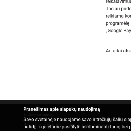
reikalavimus
Tačiau pridė
reikiamą kor
programėlę s
„Google Pay“
Ar radai at
Pranešimas apie slapukų naudojimą
Susisiek su mumis
Savo svetainėje naudojame savo ir trečiųjų šalių sl
(8 5) 221 9091
info@citadele.lt
patirtį, ir galėtume pasiūlyti jus dominantį turinį b