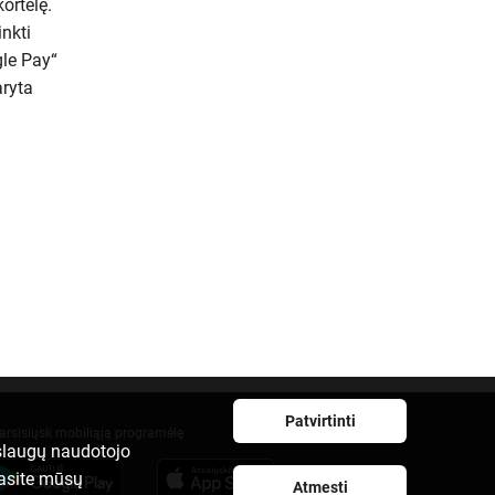
ortelę.
inkti
gle Pay“
aryta
Patvirtinti
arsisiųsk mobiliąją programėlę
aslaugų naudotojo
rasite mūsų
Atmesti