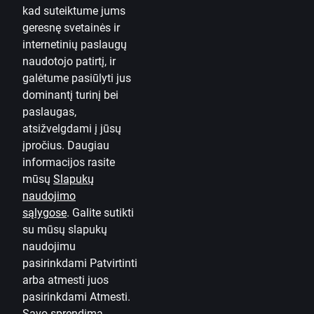
„Android“ įrenginiams
kad suteiktume jums
geresnę svetainės ir
Susisiekite su mumis
internetinių paslaugų
naudotojo patirtį, ir
Kontaktai
galėtume pasiūlyti jus
dominantį turinį bei
Naudinga informacija
paslaugas,
„Citadele“
atsižvelgdami į jūsų
Apie banką
įpročius. Daugiau
informacijos rasite
Žiniasklaidai
mūsų
Slapukų
naudojimo
Karjera
sąlygose
.
Galite sutikti
Tinklaraštis
su mūsų slapukų
Taisyklės ir sąlygos
naudojimu
pasirinkdami Patvirtinti
Naudojimosi taisyklės
arba atmesti juos
pasirinkdami Atmesti.
Slapukų nuostatos
Savo sprendimą