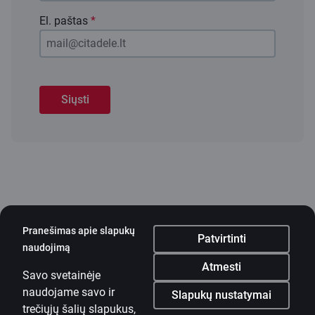
El. paštas
*
Siųsti
Pranešimas apie slapukų
Patvirtinti
naudojimą
Mobilioji programėlė
Atmesti
Savo svetainėje
Parsisiųsti programėlę
naudojame savo ir
Parsisiųsti programėlę
Slapukų nustatymai
Programėlė „iOS“ ir
trečiųjų šalių slapukus,