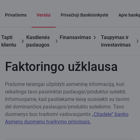
Privatiems
Verslui
Privačioji Bankininkystė
Apie bank
Tapti
Kasdienės
Finansavimas
Taupymas ir
Verslui
Verslo finansavimas
Faktoringo užklausa
klientu
paslaugos
investavimas
Faktoringo užklausa
Prašome teisingai užpildyti asmeninę informaciją, kuri
reikalinga tavo pasirinktai paslaugai/produktui suteikti.
Informuojame, kad pasiliekame teisę susisiekti su tavimi
dėl dominančios paslaugos/produkto suteikimo. Tavo
duomenys bus tvarkomi vadovaujantis
„Citadele“ banko
Asmens duomenų tvarkymo principais.