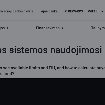
Verslui
rivačioji Bankininkystė
Apie banką
C REWARDS
gos
Finansavimas
Taupyma
os sistemos naudojimosi instrukcija
os sistemos naudojimosi i
o see available limits and FIU, and how to calculate buy
e limit?