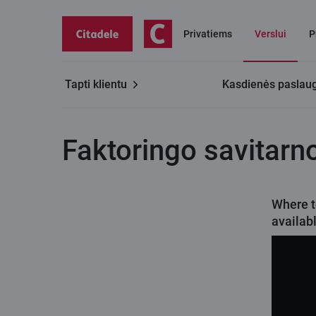
Privatiems
Verslui
P
Tapti klientu
Kasdienės paslau
Verslui
Verslo finansavimas
Faktoringo savitarn
Faktoringo savitarn
Where t
availabl