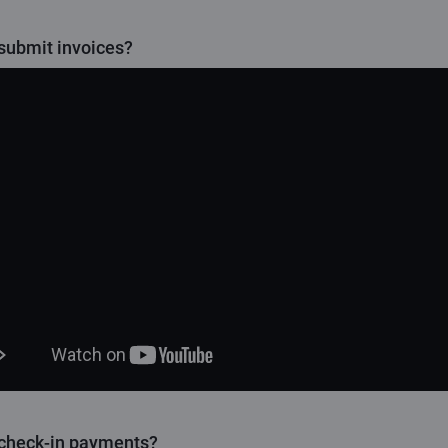
submit invoices?
check-in payments?