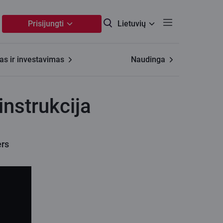
Prisijungti
Lietuvių
s ir investavimas
Naudinga
nstrukcija
ers