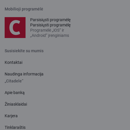
Mobilioji programėlė
Parsisiųsti programėlę
Parsisiųsti programėlę
Programėlė „iOS“ ir
„Android“ įrenginiams
Susisiekite su mumis
Kontaktai
Naudinga informacija
„Citadele“
Apie banką
Žiniasklaidai
Karjera
Tinklaraštis