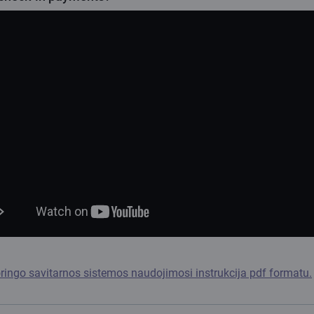
ringo savitarnos sistemos naudojimosi instrukcija pdf formatu.