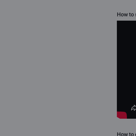
How to 
How to 