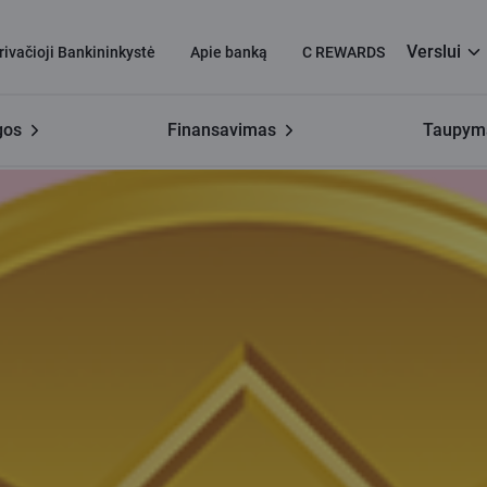
Verslui
rivačioji Bankininkystė
Apie banką
C REWARDS
gos
Finansavimas
Taupyma