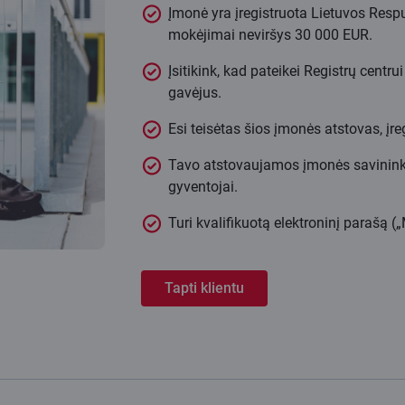
Įmonė yra įregistruota Lietuvos Respu
mokėjimai neviršys 30 000 EUR.
Įsitikink, kad pateikei Registrų cent
gavėjus.
Esi teisėtas šios įmonės atstovas, įr
Tavo atstovaujamos įmonės savininkai
gyventojai.
Turi kvalifikuotą elektroninį parašą 
Tapti klientu