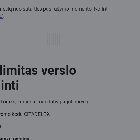
ėnesių nuo sutarties pasirašymo momento. Norint
s/
.
limitas verslo
inti
ortele, kuria gali naudotis pagal poreikį.
promo kodu CITADELE9.
R.
tęsti terminą.