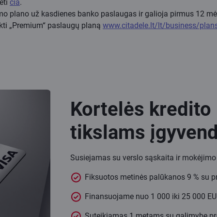
ėti
čia
.
mo plano už kasdienes banko paslaugas ir galioja pirmus 12 m
nkti „Premium“ paslaugų planą
www.citadele.lt/lt/business/plan
Kortelės kredito 
tikslams įgyvend
Susiejamas su verslo sąskaita ir mokėjimo k
Fiksuotos metinės palūkanos 9 % su 
Finansuojame nuo 1 000 iki 25 000 EU
Suteikiamas 1 metams su galimybe pra