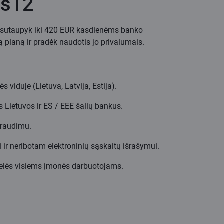
as12
ir sutaupyk iki 420 EUR kasdienėms banko
 planą ir pradėk naudotis jo privalumais.
 viduje (Lietuva, Latvija, Estija).
 Lietuvos ir ES / EEE šalių bankus.
draudimu.
 ir neribotam elektroninių sąskaitų išrašymui.
elės visiems įmonės darbuotojams.