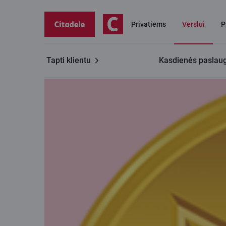
Privatiems
Verslui
P
Tapti klientu
Kasdienės paslau