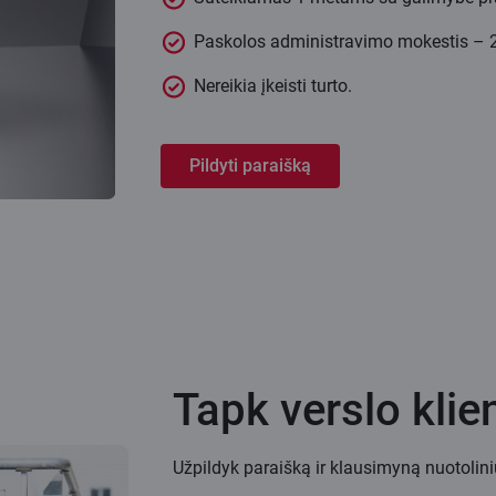
Paskolos administravimo mokestis – 
Nereikia įkeisti turto.
Pildyti paraišką
Tapk verslo klie
Užpildyk paraišką ir klausimyną nuotoliniu