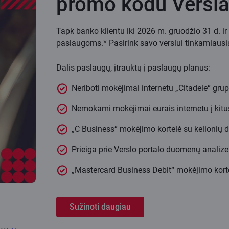
promo kodu Versl
Tapk banko klientu iki 2026 m. gruodžio 31 d. 
paslaugoms.* Pasirink savo verslui tinkamiausią
Dalis paslaugų, įtrauktų į paslaugų planus:
Neriboti mokėjimai internetu „Citadele“ grupės
Nemokami mokėjimai eurais internetu į kitus
„C Business“ mokėjimo kortelė su kelionių 
Prieiga prie Verslo portalo duomenų analizei
„Mastercard Business Debit“ mokėjimo kort
Sužinoti daugiau