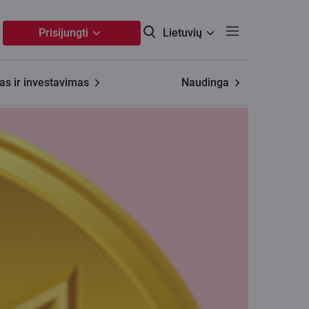
Prisijungti
Lietuvių
s ir investavimas
Naudinga