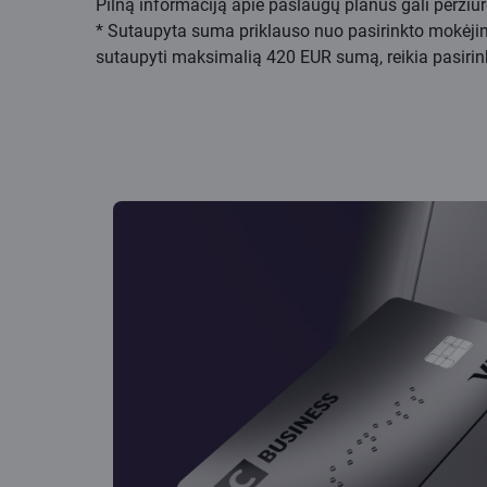
Pilną informaciją apie paslaugų planus gali peržiūr
* Sutaupyta suma priklauso nuo pasirinkto mokėji
sutaupyti maksimalią 420 EUR sumą, reikia pasiri