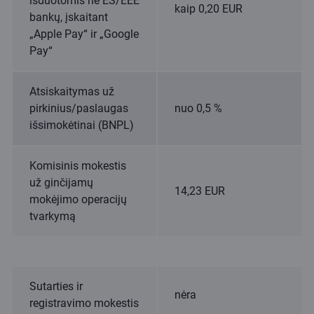
išduotomis ne ES/EEE
kaip 0,20 EUR
bankų, įskaitant
„Apple Pay“ ir „Google
Pay“
Atsiskaitymas už
pirkinius/paslaugas
nuo 0,5 %
išsimokėtinai (BNPL)
Komisinis mokestis
už ginčijamų
14,23 EUR
mokėjimo operacijų
tvarkymą
Sutarties ir
nėra
registravimo mokestis