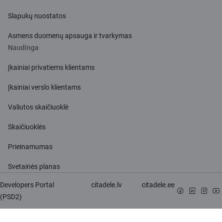
Slapukų nuostatos
Asmens duomenų apsauga ir tvarkymas
Naudinga
Įkainiai privatiems klientams
Įkainiai verslo klientams
Valiutos skaičiuoklė
Skaičiuoklės
Prieinamumas
Svetainės planas
Developers Portal
citadele.lv
citadele.ee
(PSD2)