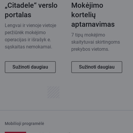
„Citadele“ verslo
Mokėjimo
portalas
kortelių
aptarnavimas
Lengvai ir vienoje vietoje
peržiūrėk mokėjimo
7 tipų mokėjimo
operacijas ir išrašyk e.
skaitytuvai skirtingoms
sąskaitas nemokamai.
prekybos vietoms.
Sužinoti daugiau
Sužinoti daugiau
Mobilioji programėlė