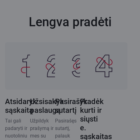
Lengva pradėti
Atsidaryk
Užsisakyk
Pasirašyk
Pradėk
sąskaitą
paslaugą
sutartį
kurti ir
siųsti
Tai gali
Užpildyk
Pasirašęs
e.
padaryti ir
prašymą ir
sutartį,
sąskaitas
nuotoliniu
mes su
palauk