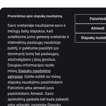
Pranešimas apie slapukų naudojimą
Patvirtinti
Savo svetainėje naudojame savo ir
Atmesti
trečiųjų šalių slapukus, kad
suteiktume jums geresnę svetainės ir
Slapukų nusta
internetinių paslaugų naudotojo
patirtį, ir galėtume pasiūlyti jus
dominantį turinį bei paslaugas,
atsižvelgdami į jūsų įpročius.
Daugiau informacijos rasite
mūsų
Slapukų naudojimo
sąlygose
.
Galite sutikti su mūsų
slapukų naudojimu pasirinkdami
Patvirtinti arba atmesti juos
pasirinkdami Atmesti. Savo
sprendimą galėsite bet kada pakeisti
arba atšaukti, pasirinkę
Slapukų