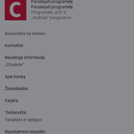
Parsisiųsti programėlę
Parsisiųsti programėlę
Programėlė „iOS“ ir
„Android“ įrenginiams
Susisiekite su mumis
Kontaktai
Naudinga informacija
„Citadele“
Apie banką
Žiniasklaidai
Karjera
Tinklaraštis
Taisyklės ir sąlygos
Naudojimosi taisyklės