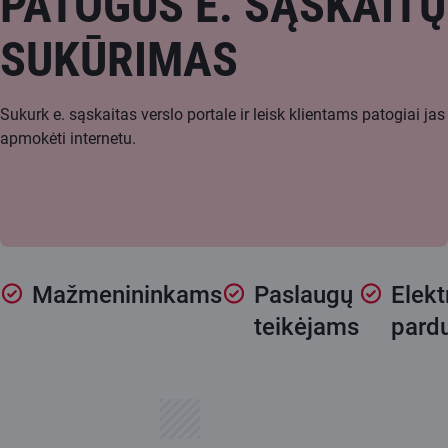
PATOGUS E. SĄSKAITŲ
SUKŪRIMAS
Sukurk e. sąskaitas verslo portale ir leisk klientams patogiai jas
apmokėti internetu.
Mažmenininkams
Paslaugų
Elek
teikėjams
pard