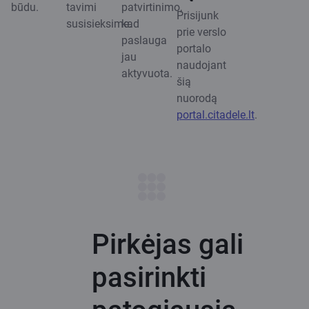
būdu.
tavimi
patvirtinimo,
Prisijunk
susisieksime.
kad
prie verslo
paslauga
portalo
jau
naudojant
aktyvuota.
šią
nuorodą
portal.citadele.lt
.
Pirkėjas gali
pasirinkti