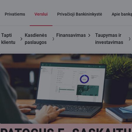
Privatiems
Verslui
Privačioji Bankininkystė
Apie bank
Tapti
Kasdienės
Finansavimas
Taupymas ir
Verslui
Inovatyvus mokėjimo
Patogus e. sąskaitų
klientu
paslaugos
investavimas
sprendimas e. prekybai
sukūrimas