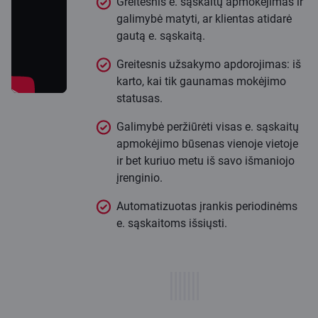
Greitesnis e. sąskaitų apmokėjimas ir
galimybė matyti, ar klientas atidarė
gautą e. sąskaitą.
Greitesnis užsakymo apdorojimas: iš
karto, kai tik gaunamas mokėjimo
statusas.
Galimybė peržiūrėti visas e. sąskaitų
apmokėjimo būsenas vienoje vietoje
ir bet kuriuo metu iš savo išmaniojo
įrenginio.
Automatizuotas įrankis periodinėms
e. sąskaitoms išsiųsti.