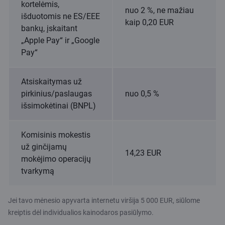
kortelėmis,
nuo 2 %, ne mažiau
išduotomis ne ES/EEE
kaip 0,20 EUR
bankų, įskaitant
„Apple Pay“ ir „Google
Pay“
Atsiskaitymas už
pirkinius/paslaugas
nuo 0,5 %
išsimokėtinai (BNPL)
Komisinis mokestis
už ginčijamų
14,23 EUR
mokėjimo operacijų
tvarkymą
Jei tavo mėnesio apyvarta internetu viršija 5 000 EUR, siūlome
kreiptis dėl individualios kainodaros pasiūlymo.