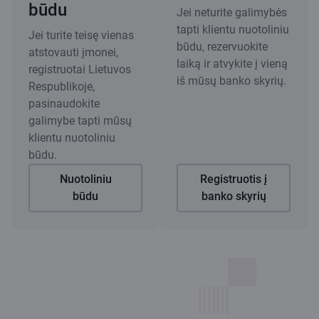
būdu
Jei neturite galimybės
tapti klientu nuotoliniu
Jei turite teisę vienas
būdu, rezervuokite
atstovauti įmonei,
laiką ir atvykite į vieną
registruotai Lietuvos
iš mūsų banko skyrių.
Respublikoje,
pasinaudokite
galimybe tapti mūsų
klientu nuotoliniu
būdu.
Nuotoliniu
Registruotis į
būdu
banko skyrių