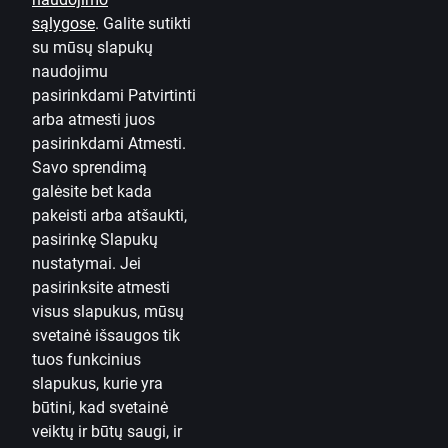
sąlygose
.
Galite sutikti
Tinklaraštis
su mūsų slapukų
Taisyklės ir sąlygos
naudojimu
pasirinkdami Patvirtinti
Naudojimosi taisyklės
arba atmesti juos
pasirinkdami Atmesti.
Slapukų nuostatos
Savo sprendimą
Asmens duomenų apsauga ir tvarkymas
galėsite bet kada
Naudinga
pakeisti arba atšaukti,
pasirinkę
Slapukų
Įkainiai privatiems klientams
nustatymai.
Jei
pasirinksite atmesti
Įkainiai verslo klientams
visus slapukus, mūsų
Valiutos skaičiuoklė
svetainė išsaugos tik
tuos funkcinius
Skaičiuoklės
slapukus, kurie yra
būtini, kad svetainė
Prieinamumas
veiktų ir būtų saugi,
ir
Svetainės planas