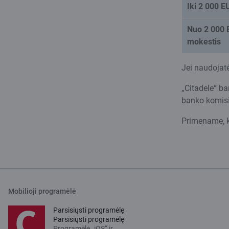
Iki 2 000 
Nuo 2 000 
mokestis
Jei naudojatė
„Citadele“ ba
banko komisi
Primename, k
Mobilioji programėlė
Parsisiųsti programėlę
Parsisiųsti programėlę
Programėlė „iOS“ ir