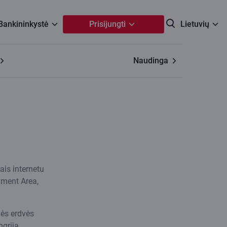
 Bankininkystė
Prisijungti
Lietuvių
Naudinga
ais internetu
yment Area,
nės erdvės
ngriją,