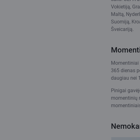
Vokietiją, Gra
Maltą, Nyderl
Suomiją, Kroat
Šveicariją.
Momenti
Momentiniai 
365 dienas pe
daugiau nei 
Pinigai gavė
momentinių m
momentiniais
Nemokam