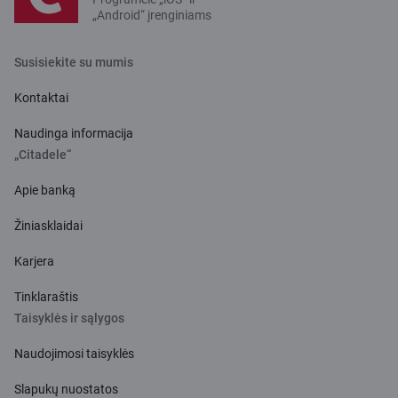
„Android“ įrenginiams
Susisiekite su mumis
Kontaktai
Naudinga informacija
„Citadele“
Apie banką
Žiniasklaidai
Karjera
Tinklaraštis
Taisyklės ir sąlygos
Naudojimosi taisyklės
Slapukų nuostatos