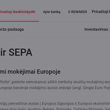
Privačioji
rivačioji Bankininkystė
Apie banką
C REWARDS
eržo paslauga
Investavimas
ir SEPA
i mokėjimai Europoje
finite“ galėsite nemokamai atlikti neribotą skaičių mokėjimų eur
Europoje bendroje mokėjimo eurais erdvėje (angl. Single Euro Pa
inigų pervedimai eurais į Europos Sąjungos ir Europos ekonomi
ima šias šalis: Austriją, Belgiją, Bulgariją, Didžiąją Britaniją, Ve